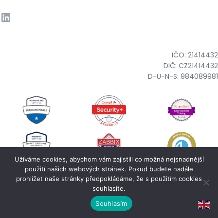
IČO: 21414432
DIČ: CZ21414432
D-U-N-S: 984089981
Užíváme cookies, abychom vám zajistili co možná nejsnadnější
použití našich webových stránek. Pokud budete nadále
prohlížet naše stránky předpokládáme, že s použitím cookies
© Copyright 2025・
Cyber TBD
・All rights reserved.
souhlasíte.
Return to top ↑
Souhlasím