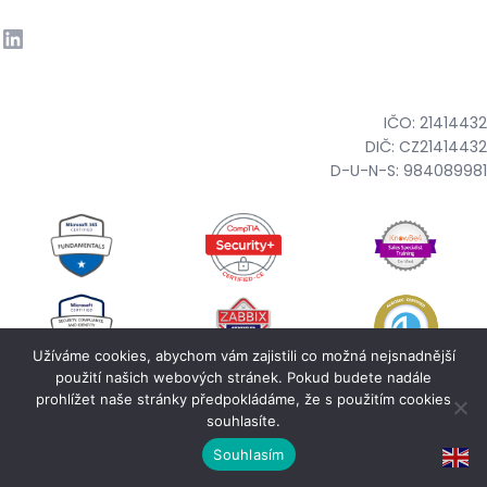
IČO: 21414432
DIČ: CZ21414432
D-U-N-S: 984089981
Užíváme cookies, abychom vám zajistili co možná nejsnadnější
použití našich webových stránek. Pokud budete nadále
prohlížet naše stránky předpokládáme, že s použitím cookies
© Copyright 2025・
Cyber TBD
・All rights reserved.
souhlasíte.
Return to top ↑
Souhlasím