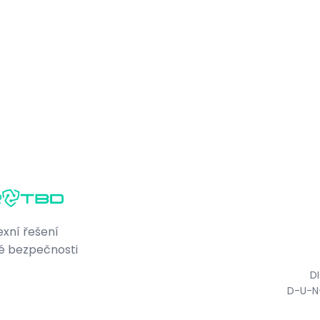
xní řešení
é bezpečnosti
D
D-U-N